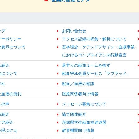
ップ
お問い合わせ
シーポリシー
アクセス記録の収集・解析について
の表示について
基本理念・グランドデザイン・血液事業
におけるコンプライアンス行動宣言
ム紹介
最寄りの献血ルームを探す
約について
献血Web会員サービス「ラブラッド」
がれ
献血／血液の知識
た血液の流れ
医療関係者向け情報
うの声
メッセージ募集について
所紹介
協力団体紹介
ィア紹介
茨城県学生献血推進連盟
を呼ぶには
教育機関向け情報