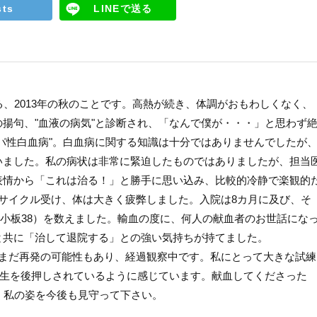
sts
LINEで送る
、2013年の秋のことです。高熱が続き、体調がおもわしくなく、
揚句、"血液の病気"と診断され、「なんで僕が・・・」と思わず
パ性白血病"。白血病に関する知識は十分ではありませんでしたが
いました。私の病状は非常に緊迫したものではありましたが、担当
表情から「これは治る！」と勝手に思い込み、比較的冷静で楽観的
サイクル受け、体は大きく疲弊しました。入院は8カ月に及び、そ
+血小板38）を数えました。輸血の度に、何人の献血者のお世話にな
と共に「治して退院する」との強い気持ちが持てました。
まだ再発の可能性もあり、経過観察中です。私にとって大きな試練
人生を後押しされているように感じています。献血してくださった
く私の姿を今後も見守って下さい。