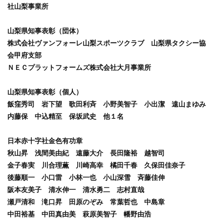
社山梨事業所
山梨県知事表彰（団体）
株式会社ヴァンフォーレ山梨スポーツクラブ 山梨県タクシー協
会甲府支部
ＮＥＣプラットフォームズ株式会社大月事業所
山梨県知事表彰（個人）
飯窪秀司 岩下望 歌田利斉
小野美智子 小出潔 遠山まゆみ
内藤保 中込精至 保坂武史 他１名
日本赤十字社金色有功章
秋山昇 浅間美由紀 遠藤大介 長田隆裕 越智司
金子春実 川合理薫 川崎高幸 橘田千春 久保田佳奈子
後藤順一 小口雷 小林一也 小山深雪 斉藤佳伸
阪本友美子 清水伸一 清水勇二 志村直哉
瀬戸清和 滝口昇 田原のぞみ 常葉哲也 中島章
中田裕基 中田真由美 萩原美智子
幡野由浩