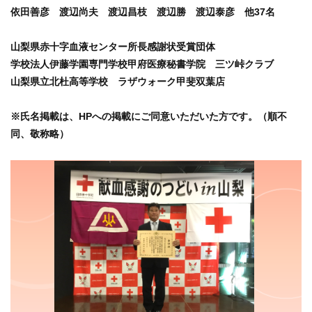
依田善彦 渡辺尚夫
渡辺昌
枝 渡辺
勝 渡辺
泰彦 他37名
山梨県赤十字血液センター所長感謝状受賞団体
学校法人伊藤学園専門学校甲府医療秘書学院 三ツ峠クラブ
山梨県立北杜高等学校 ラザウォーク甲斐双葉店
※氏名掲載は、
HPへの掲載にご同意いただいた方です。（順不
同、敬称略）