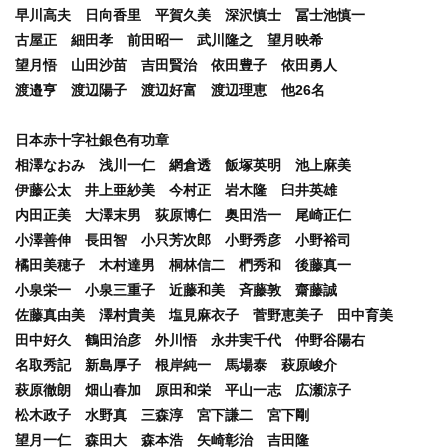
早川高夫 日向香里 平賀久美 深沢慎士
冨士池慎一
古屋正 細田孝 前田昭一 武川隆之
望月映希
望月悟 山田沙苗 吉田賢治 依田豊子
依田勇人
渡邉亨 渡辺陽子 渡辺好富 渡辺理恵 他26名
日本赤十字社銀色有功章
相澤なおみ 浅川一仁 網倉透 飯塚英明
池上麻美
伊藤
公太 井上亜紗美 今村
正 岩木隆 臼井英雄
内田正美 大澤末男 荻原博仁 奥田浩一
尾崎正仁
小澤善伸 長田智 小只芳次郎 小野秀彦 小野裕司
橘田美穂子 木村達男 桐林信二 椚秀和 後藤真一
小泉栄一 小泉三重子 近藤和美 斉藤敦 齋藤誠
佐藤真由美 澤村貴美 塩見麻衣子 菅野恵美子
田中育美
田中好久 鶴田治彦 外川悟
永井実千代 仲野谷陽右
名取秀記
新島厚子 根岸純一 馬場泰 萩原峻介
萩原徹朗 畑山春加
原田和栄 平山一志 広瀬涼子
松木政子
水野真 三森淳 宮下謙二 宮下剛
望月一仁 森田大 森本浩 矢崎彰治 吉田隆