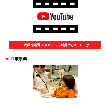
一次救命処置（BLS） ～心肺蘇生とAED～
血液事業