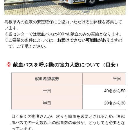
島根県内の血液の安定確保にご協力いただける団体様を募集して
います。
※当センターでは献血バスは400ｍL献血のみの実施となります。
※ご要望の条件によっては、
お受けできない可能性があります
の
で、ご了承ください。
献血バスを呼ぶ際の協力人数について（目安）
献血希望者数
平日
一日
40名から50名
半日
20名から30名
日々多くの患者さんが、次々と輸血を必要とされるため、各献
血バスでの一定数以上の献血数の確保が、どうしても必要とな
っています。