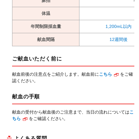
脈拍
4
体温
年間制限採血量
1,200mL以内
献血間隔
12週間後
ご献血いただく前に
献血前後の注意点をご紹介します。献血前に
こちら
をご確
認ください。
献血の手順
献血の受付から献血後のご注意まで、当日の流れについては
こ
ちら
をご確認ください。
よくある質問