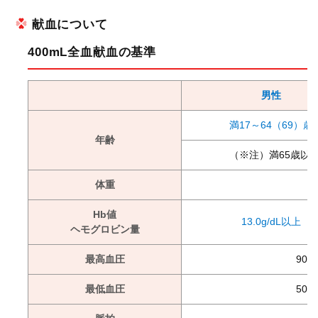
献血について
400mL全血献血の基準
男性
満17～64（69）歳
年齢
（※注）満65歳以
体重
Hb値
13.0g/dL以上
ヘモグロビン量
最高血圧
90
最低血圧
50