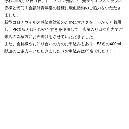
令和4年5月15日（日）に、イオン光店で、光ライオンズクラブの
皆様と光商工会議所青年部の皆様に献血活動のご協力をいただき
ました。
新型コロナウイルス感染症対策のために
マスクをしっかりと着用
し、PR看板とはっぴやたすきを使用して、店舗入り口や店内でご
来店の皆様方にお声掛けをさせていただきました。
また、会員様やお知り合いの方
のお申込みもあり、58名の400mL
献血の
ご協力をいただきました（お申込みは69名で
した！
）。