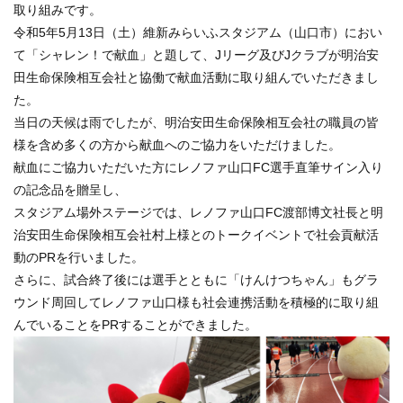
取り組みです。
令和5年5月13日（土）維新みらいふスタジアム（山口市）におい
て「シャレン！で献血」と題して、Jリーグ及びJクラブが明治安
田生命保険相互会社と協働で献血活動に取り組んでいただきまし
た。
当日の天候は雨でしたが、明治安田生命保険相互会社の職員の皆
様を含め多くの方から献血へのご協力をいただけました。
献血にご協力いただいた方にレノファ山口FC選手直筆サイン入り
の記念品を贈呈し、
スタジアム場外ステージでは、レノファ山口FC渡部博文社長と明
治安田生命保険相互会社村上様とのトークイベントで社会貢献活
動のPRを行いました。
さらに、試合終了後には選手とともに「けんけつちゃん」もグラ
ウンド周回してレノファ山口様も社会連携活動を積極的に取り組
んでいることをPRすることができました。