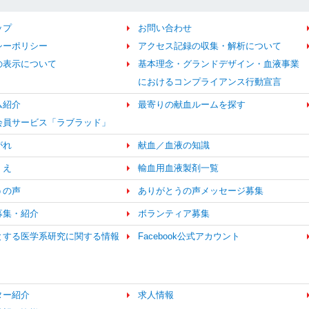
ップ
お問い合わせ
シーポリシー
アクセス記録の収集・解析について
の表示について
基本理念・グランドデザイン・血液事業
におけるコンプライアンス行動宣言
ム紹介
最寄りの献血ルームを探す
b会員サービス「ラブラッド」
がれ
献血／血液の知識
くえ
輸血用血液製剤一覧
うの声
ありがとうの声メッセージ募集
募集・紹介
ボランティア募集
とする医学系研究に関する情報
Facebook公式アカウント
ター紹介
求人情報