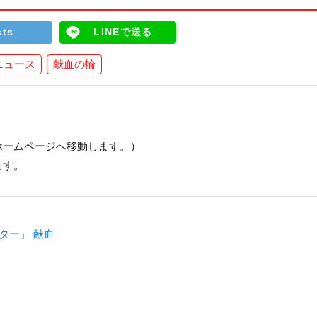
sts
LINEで送る
ニュース
献血の輪
ホームページへ移動します。）
ます。
ター」 献血