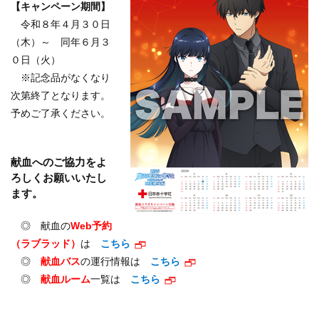
【キャンペーン期間】
令和８年４月３０日
（木）～ 同年６月３
０日（火）
※記念品がなくなり
次第終了となります。
予めご了承ください。
献血へのご協力をよ
ろしくお願いいたし
ます。
◎ 献血の
Web予約
（ラブラッド）
は
こちら
◎
献血バス
の運行情報は
こちら
◎
献血ルーム
一覧は
こちら