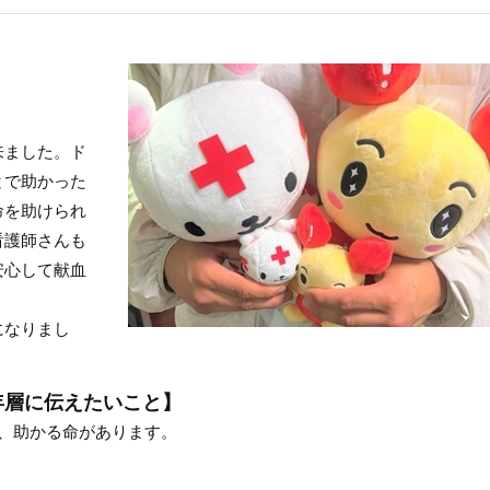
来ました。ド
とで助かった
命を助けられ
看護師さんも
安心して献血
になりまし
年層に伝えたいこと】
、助かる命があります。