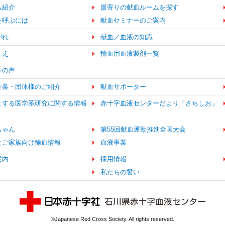
ム紹介
最寄りの献血ルームを探す
を呼ぶには
献血セミナーのご案内
がれ
献血／血液の知識
くえ
輸血用血液製剤一覧
うの声
企業・団体様のご紹介
献血サポーター
とする医学系研究に関する情報
赤十字血液センターだより「さちしお」
ちゃん
第55回献血運動推進全国大会
とご家族向け輸血情報
血液事業
案内
採用情報
私たちの誓い
©Japanese Red Cross Society. All rights reserved.