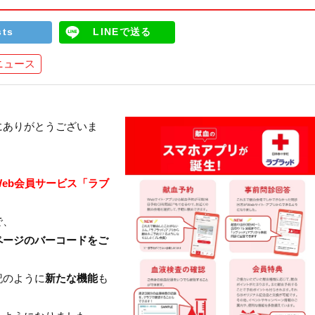
sts
LINEで送る
ニュース
にありがとうございま
Web会員サービス「ラブ
で、
ページのバーコードをご
記のように
新たな機能
も