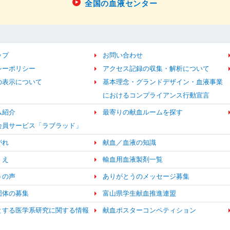
全国の血液センター
ップ
お問い合わせ
シーポリシー
アクセス記録の収集・解析について
の表示について
基本理念・グランドデザイン・血液事業
におけるコンプライアンス行動宣言
ム紹介
最寄りの献血ルームを探す
b会員サービス「ラブラッド」
がれ
献血／血液の知識
くえ
輸血用血液製剤一覧
うの声
ありがとうのメッセージ募集
団体の募集
富山県学生献血推進連盟
とする医学系研究に関する情報
献血ポスターコンペティション