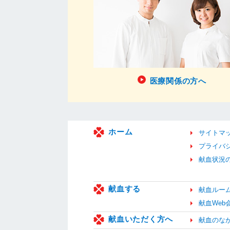
医療関係の方へ
ホーム
サイトマ
プライバ
献血状況
献血する
献血ルー
献血We
献血いただく方へ
献血のな