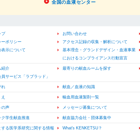
全国の血液センター
ップ
お問い合わせ
シーポリシー
アクセス記録の収集・解析について
の表示について
基本理念・グランドデザイン・血液事業
におけるコンプライアンス行動宣言
ム紹介
最寄りの献血ルームを探す
b会員サービス「ラブラッド」
がれ
献血／血液の知識
くえ
輸血用血液製剤一覧
うの声
メッセージ募集について
ック学生献血推進
献血協力会社・団体募集中
とする医学系研究に関する情報
What's KENKETSU？