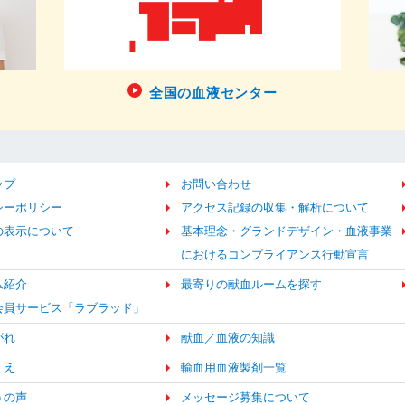
全国の血液センター
ップ
お問い合わせ
シーポリシー
アクセス記録の収集・解析について
の表示について
基本理念・グランドデザイン・血液事業
におけるコンプライアンス行動宣言
ム紹介
最寄りの献血ルームを探す
b会員サービス「ラブラッド」
がれ
献血／血液の知識
くえ
輸血用血液製剤一覧
うの声
メッセージ募集について