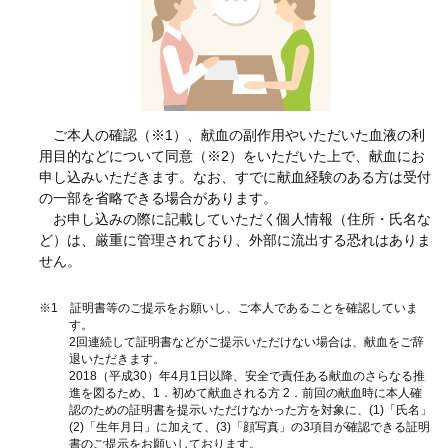
ご本人の確認（※1）、献血の副作用やいただいた血液の利
用目的などについて同意（※2）をいただいた上で、献血にお
申し込みいただきます。なお、すでに献血経験のある方は受付
の一部を省略できる場合があります。
お申し込みの際に記載していただく個人情報（住所・氏名な
ど）は、厳重に管理されており、外部に流出する恐れはありま
せん。
※1 証明書等のご提示をお願いし、ご本人であることを確認していま
す。
2回連続して証明書などがご提示いただけない場合は、献血をご辞
退いただきます。
2018（平成30）年4月1日以降、安全で責任ある献血のさらなる推
進を図るため、1．初めて献血される方 2．前回の献血時に本人確
認のための証明書を提示いただけなかった方を対象に、(1)「氏名」
(2)「生年月日」に加えて、(3)「顔写真」の3項目が確認できる証明
書のご提示をお願いしております。