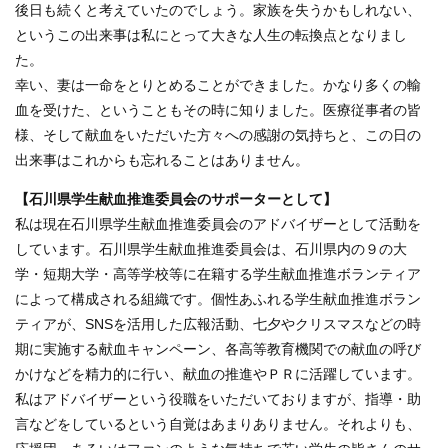
後日も続くと考えていたのでしょう。家族を失うかもしれない、
というこの出来事は私にとって大きな人生の転換点となりまし
た。
幸い、妻は一命をとりとめることができました。かなり多くの輸
血を受けた、ということもその時に知りました。医療従事者の皆
様、そして献血をいただいた方々への感謝の気持ちと、この日の
出来事はこれからも忘れることはありません。
【石川県学生献血推進委員会のサポーターとして】
私は現在石川県学生献血推進委員会のアドバイザーとして活動を
しています。石川県学生献血推進委員会は、石川県内の９の大
学・短期大学・高等学校等に在籍する学生献血推進ボランティア
によって構成される組織です。個性あふれる学生献血推進ボラン
ティアが、SNSを活用した広報活動、七夕やクリスマスなどの時
期に実施する献血キャンペーン、各高等教育機関での献血の呼び
かけなどを精力的に行い、献血の推進やＰＲに活躍しています。
私はアドバイザーという役職をいただいておりますが、指導・助
言などをしているという自覚はあまりありません。それよりも、