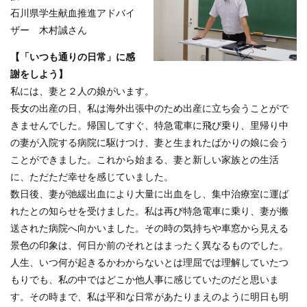
石川県学生献血推進アドバイ
ザー 木村誠さん
【「いつも通りの日常」に感
謝をしよう】
私には、妻と２人の娘がいます。
長女の出産の日、私は海外出張中のため出産に立ち会うことがで
きませんでした。帰国してすぐ、特急電車に飛び乗り、里帰り中
の妻が入院する病院に駆けつけ、妻と生まれたばかりの娘に会う
ことができました。これから始まる、妻と新しい家族との生活
に、ただただ幸せを感じていました。
数日後、妻が弛緩出血により大量に出血をし、集中治療室に運ば
れたとの知らせを受けました。私は再び特急電車に乗り、妻が搬
送された病院へ向かいました。その時の気持ちや車窓から見える
景色の印象は、何日か前のそれとはまったく異なるものでした。
人生、いつ何が起きるかわからないとは理屈では理解していたつ
もりでも、私の中ではどこか他人事に感じていたのだと思いま
す。その時まで、私は平和な日常があたりまえのように明日も明