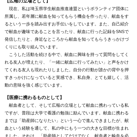
【広報の立場として】
現在、私は埼玉県学生献血推進連盟というボランティア団体に
所属し、若年層に献血を知ってもらう機会を作ったり、献血をす
るという一歩を踏み出すお手伝いをしています。また、自己紹介
で献血が趣味であることを言ったり、献血に行った記録をSNSで
発信したりと、身近なところから献血を知ってもらうきっかけづ
くりにも取り組んでいます。
こうした活動を続ける中で、献血に興味を持って質問をしてく
れる友人が増えたり、「一緒に献血に行ってみたい」と声をかけ
てくれる友人も現れたりしました。自分の行動が誰かの背中を押
すきっかけになっていると実感でき、私自身、とても嬉しく、活
動の意味を強く感じています。
【医療に携わるものとして】
献血者として、そして広報の立場として献血に携わっている私
ですが、普段は大学で看護の勉強に励んでいます。献血に携わる
までは「助産師になりたい」という一心で進んできましたが、献
血という経験を通して、私の中にもう一つの大きな目標が生まれ
ました。それは、「助産師としてだけでなく、献血者と輸血を必