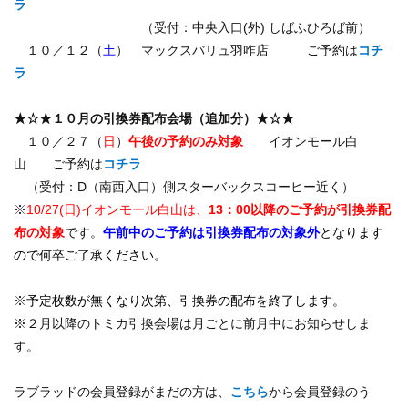
ラ
（受付：中央入口(外) しばふひろば前）
１０／１２（
土
） マックスバリュ羽咋店 ご予約は
コチ
ラ
★☆★１０
月の引換券配布会場（追加分）
★☆★
１０／２７（
日
）
午後の予約のみ対象
イオンモール白
山 ご予約は
コチラ
（受付：D（南西入口）側スターバックスコーヒー近く）
※
10/27(日)イオンモール白山は、
13：00以降のご予約が引換券配
布の対象
です。
午前中のご予約は引換券配布の対象外
となります
ので何卒ご了承ください。
※
予定枚数が無くなり次第、引換券の配布を終了します。
※２月以降のトミカ引換会場は月ごとに前月中にお知らせしま
す。
ラブラッドの会員登録がまだの方は、
こちら
から会員登録のう