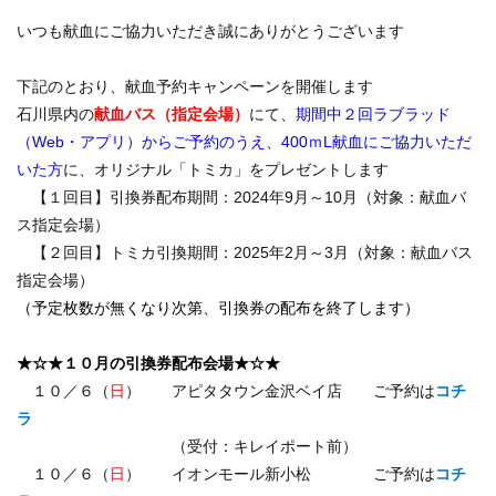
いつも献血にご協力いただき誠にありがとうございます
下記のとおり、献血予約キャンペーンを開催します
石川県内の
献血バス（指定会場）
にて、
期間中２回ラブラッド
（Web・アプリ）からご予約のうえ、400ｍL献血にご協力いただ
いた方
に、オリジナル「トミカ」をプレゼントします
【１回目】引換券配布期間：2024年9月～10月（対象：献血バ
ス指定会場）
【２回目】トミカ引換期間：2025年2月～3月（対象：献血バス
指定会場）
（予定枚数が無くなり次第、引換券の配布を終了します）
★☆★１０
月の引換券配布会場
★☆★
１０／６（
日
） アピタタウン金沢ベイ店 ご予約は
コチ
ラ
（受付：キレイポート前）
１０／６（
日
） イオンモール新小松 ご予約は
コチ