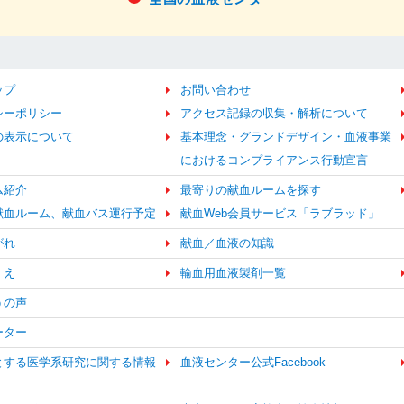
ップ
お問い合わせ
シーポリシー
アクセス記録の収集・解析について
の表示について
基本理念・グランドデザイン・血液事業
におけるコンプライアンス行動宣言
ム紹介
最寄りの献血ルームを探す
献血ルーム、献血バス運行予定
献血Web会員サービス「ラブラッド」
がれ
献血／血液の知識
くえ
輸血用血液製剤一覧
うの声
ーター
とする医学系研究に関する情報
血液センター公式Facebook