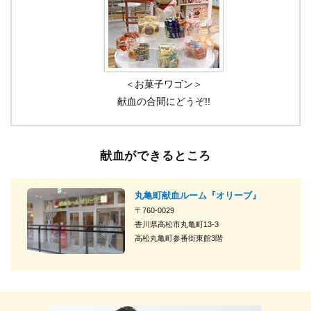
＜お菓子ワゴン＞
献血の合間にどうぞ!!
献血ができるところ
丸亀町献血ルーム『オリーブ』
〒760-0029
香川県高松市丸亀町13-3
高松丸亀町参番街東館3階