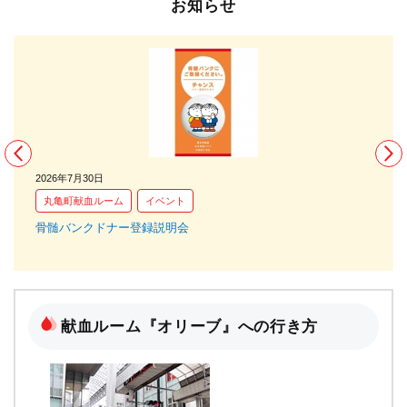
お知らせ
2026年7月30日
20
丸亀町献血ルーム
イベント
つ
骨髄バンクドナー登録説明会
献
に
献血ルーム『オリーブ』への行き方