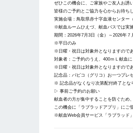
ぜひこの機会に、ご家族やご友人お誘
皆様のご予約とご協力を心からお待ち
実施会場：鳥取県赤十字血液センター
※献血ルームひえづ、献血バスでは実
期間：
2026
年
7
月
3
日（金）～
2026
年７
※平日のみ
※日曜・祝日は対象外となりますので
対象者：ご予約のうえ、
400
ｍＬ献血に
※日曜・祝日は対象外となりますので
記念品：パピコ（グリコ）お一つプレ
※
記念品がなくなり次第配付終了とな
▷
事前ご予約のお願い
献血者の方が集中することを防ぐため
この機会に「ラブラッドアプリ」にご
※
献血
Web
会員サービス「ラブラッド