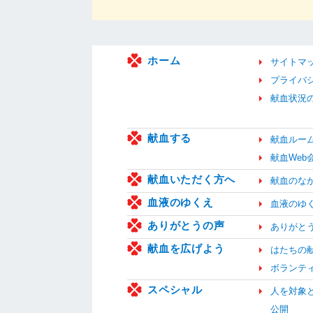
ホーム
サイトマ
プライバ
献血状況
献血する
献血ルー
献血We
献血いただく方へ
献血のな
血液のゆくえ
血液のゆ
ありがとうの声
ありがと
献血を広げよう
はたちの
ボランテ
スペシャル
人を対象
公開