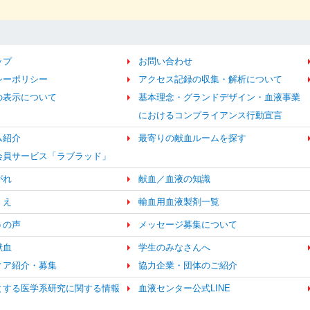
ップ
お問い合わせ
シーポリシー
アクセス記録の収集・解析について
の表示について
基本理念・グランドデザイン・血液事業
におけるコンプライアンス行動宣言
ム紹介
最寄りの献血ルームを探す
b会員サービス「ラブラッド」
がれ
献血／血液の知識
くえ
輸血用血液製剤一覧
うの声
メッセージ募集について
献血
学生のみなさんへ
ィア紹介・募集
協力企業・団体のご紹介
とする医学系研究に関する情報
血液センター公式LINE