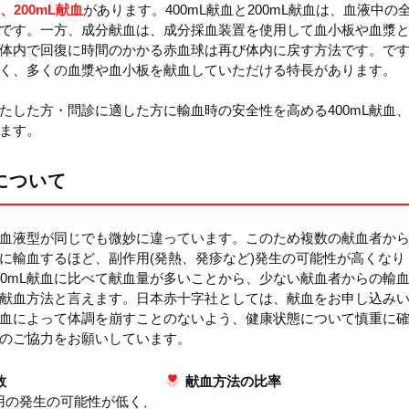
、200mL献血
があります。400mL献血と200mL献血は、血液中の
です。一方、成分献血は、成分採血装置を使用して血小板や血漿
体内で回復に時間のかかる赤血球は再び体内に戻す方法です。で
く、多くの血漿や血小板を献血していただける特長があります。
たした方・問診に適した方に輸血時の安全性を高める400mL献血
ます。
について
血液型が同じでも微妙に違っています。このため複数の献血者か
に輸血するほど、副作用(発熱、発疹など)発生の可能性が高くなり
200mL献血に比べて献血量が多いことから、少ない献血者からの輸
献血方法と言えます。日本赤十字社としては、献血をお申し込み
血によって体調を崩すことのないよう、健康状態について慎重に
血のご協力をお願いしています。
数
献血方法の比率
作用の発生の可能性が低く、