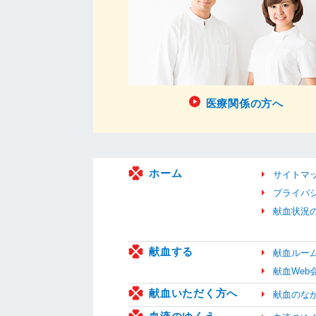
医療関係の方へ
ホーム
サイトマ
プライバ
献血状況
献血する
献血ルー
献血We
献血いただく方へ
献血のな