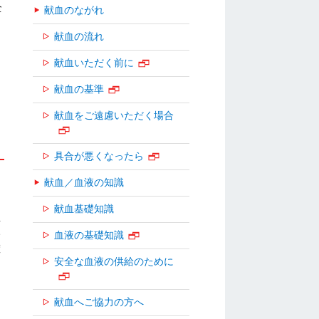
全
献血のながれ
と
献血の流れ
す
献血いただく前に
、
献血の基準
献血をご遠慮いただく場合
具合が悪くなったら
献血／血液の知識
ら
献血基礎知識
血
い
血液の基礎知識
確
安全な血液の供給のために
献血へご協力の方へ