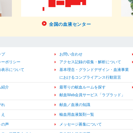
全国の血液センター
ップ
お問い合わせ
シーポリシー
アクセス記録の収集・解析について
の表示について
基本理念・グランドデザイン・血液事業
におけるコンプライアンス行動宣言
ム紹介
最寄りの献血ルームを探す
献血Web会員サービス「ラブラッド」
がれ
献血／血液の知識
くえ
輸血用血液製剤一覧
うの声
メッセージ募集について