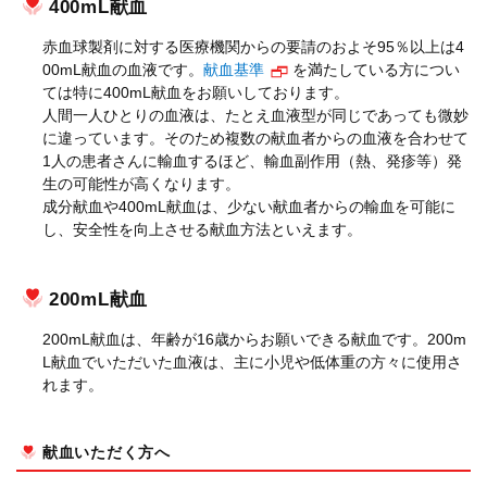
400mL献血
赤血球製剤に対する医療機関からの要請のおよそ95％以上は4
00mL献血の血液です。
献血基準
を満たしている方につい
ては特に400mL献血をお願いしております。
人間一人ひとりの血液は、たとえ血液型が同じであっても微妙
に違っています。そのため複数の献血者からの血液を合わせて
1人の患者さんに輸血するほど、輸血副作用（熱、発疹等）発
生の可能性が高くなります。
成分献血や400mL献血は、少ない献血者からの輸血を可能に
し、安全性を向上させる献血方法といえます。
200mL献血
200mL献血は、年齢が16歳からお願いできる献血です。200m
L献血でいただいた血液は、主に小児や低体重の方々に使用さ
れます。
献血いただく方へ