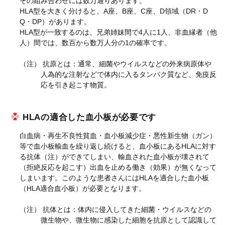
その組み合わせには数万通りあります。
HLA型を大きく分けると、A座、B座、C座、D領域（DR・D
Q・DP）があります。
HLA型が一致するのは、兄弟姉妹間で4人に1人、非血縁者（他
人）間では、数百から数万人分の1の確率です。
（注） 抗原とは：通常、細菌やウイルスなどの外来病原体や
人為的な注射などで体内に入るタンパク質など、免疫反
応を引き起こす物質。
HLAの適合した血小板が必要です
白血病・再生不良性貧血・血小板減少症・悪性新生物（ガン）
等で血小板輸血を繰り返し続けると、血小板にあるHLAに対す
る抗体（注）ができてしまい、輸血された血小板が壊されて
（拒絶反応を起こす）出血を止める働き（効果）が無くなって
しまいます。このような患者さんにはHLAを適合した血小板
（HLA適合血小板）が必要となります。
（注） 抗体とは：体内に侵入してきた細菌・ウイルスなどの
微生物や、微生物に感染した細胞を抗原として認識して