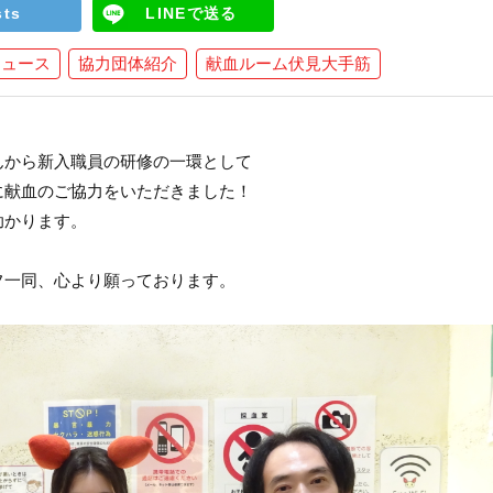
sts
LINEで送る
ニュース
協力団体紹介
献血ルーム伏見大手筋
んから新入職員の研修の一環として
に献血のご協力をいただきました！
助かります。
フ一同、心より願っております。