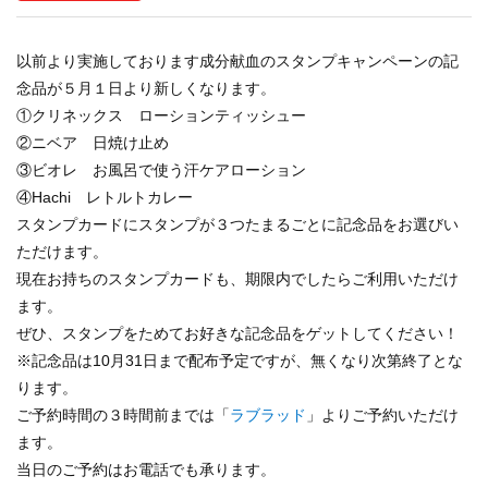
以前より実施しております成分献血のスタンプキャンペーンの記
念品が５月１日より新しくなります。
①クリネックス ローションティッシュー
②ニベア 日焼け止め
③ビオレ お風呂で使う汗ケアローション
④Hachi レトルトカレー
スタンプカードにスタンプが３つたまるごとに記念品をお選びい
ただけます。
現在お持ちのスタンプカードも、期限内でしたらご利用いただけ
ます。
ぜひ、スタンプをためてお好きな記念品をゲットしてください！
※記念品は
10
月
31
日まで配布予定ですが、無くなり次第終了とな
ります。
ご予約時間の３時間前までは「
ラブラッド
」よりご予約いただけ
ます。
当日のご予約はお電話でも承ります。