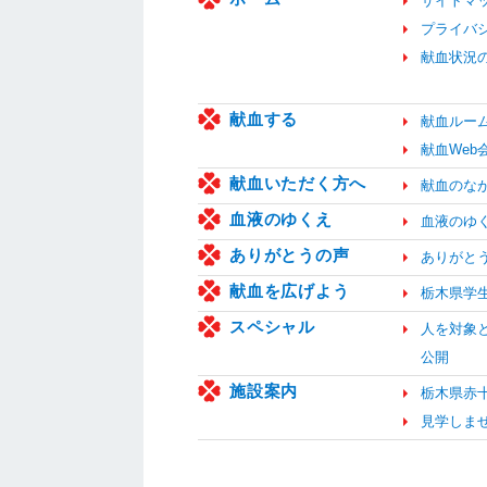
サイトマ
プライバ
献血状況
献血する
献血ルー
献血We
献血いただく方へ
献血のな
血液のゆくえ
血液のゆ
ありがとうの声
ありがと
献血を広げよう
栃木県学
スペシャル
人を対象
公開
施設案内
栃木県赤
見学しま