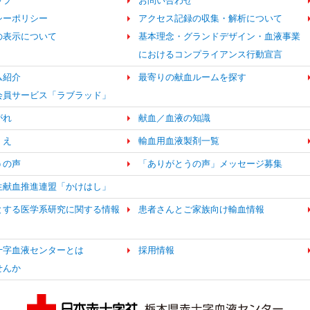
ップ
お問い合わせ
シーポリシー
アクセス記録の収集・解析について
の表示について
基本理念・グランドデザイン・血液事業
におけるコンプライアンス行動宣言
ム紹介
最寄りの献血ルームを探す
b会員サービス「ラブラッド」
がれ
献血／血液の知識
くえ
輸血用血液製剤一覧
うの声
「ありがとうの声」メッセージ募集
生献血推進連盟「かけはし」
とする医学系研究に関する情報
患者さんとご家族向け輸血情報
十字血液センターとは
採用情報
せんか