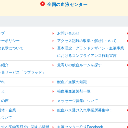
全国の血液センター
ップ
お問い合わせ
シーポリシー
アクセス記録の収集・解析について
の表示について
基本理念・グランドデザイン・血液事業
におけるコンプライアンス行動宣言
ム紹介
最寄りの献血ルームを探す
b会員サービス「ラブラッド」
がれ
献血／血液の知識
くえ
輸血用血液製剤一覧
うの声
メッセージ募集について
団体・企業
献血バス受け入れ事業所募集中！
について
とする医学系研究に関する情報
血液センター公式Facebook