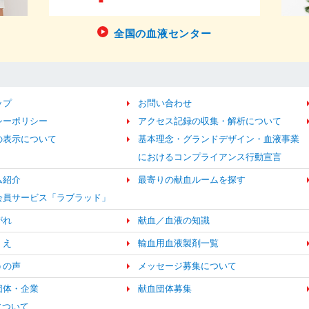
全国の血液センター
ップ
お問い合わせ
シーポリシー
アクセス記録の収集・解析について
の表示について
基本理念・グランドデザイン・血液事業
におけるコンプライアンス行動宣言
ム紹介
最寄りの献血ルームを探す
b会員サービス「ラブラッド」
がれ
献血／血液の知識
くえ
輸血用血液製剤一覧
うの声
メッセージ募集について
団体・企業
献血団体募集
について