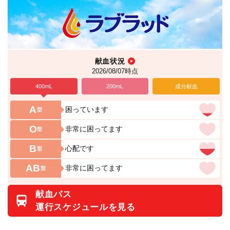
献血状況
2026/08/07時点
400mL
200mL
成分献血
A
困っています
型
O
非常に困ってます
型
B
心配です
型
AB
非常に困ってます
型
献血バス
運行スケジュールを見る