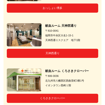
おっしょい博多
献血ルーム 天神西通り
〒810-0041
福岡市中央区大名1-15-1
天神西通りスクエア 地下1階
天神西通り
献血ルーム くろさきクローバー
〒806-0036
北九州市八幡西区西曲里町3番1号
イオンタウン黒崎１階
くろさきクローバー