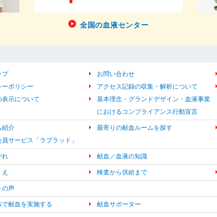
全国の血液センター
ップ
お問い合わせ
シーポリシー
アクセス記録の収集・解析について
の表示について
基本理念・グランドデザイン・血液事業
におけるコンプライアンス行動宣言
ム紹介
最寄りの献血ルームを探す
b会員サービス「ラブラッド」
がれ
献血／血液の知識
くえ
検査から供給まで
うの声
体で献血を実施する
献血サポーター