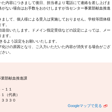
いた内容につきまして後日、担当者より電話にて連絡を差し上げま
絡がない場合はお手数をおかけしますが当センター事業部献血推進
きまして、個人様による受入は実施しておりません。学校等団体様
ます。
動送信いたします。ドメイン指定受信などの設定によっては、メー
ります。
」を受信できるよう設定をお願いいたします。
字化けの原因となり、ご入力いただいた内容が消失する場合がござ
ださい。
事業部献血推進課
６－１１
３１（代表）
－３３３０
Googleマップで見る