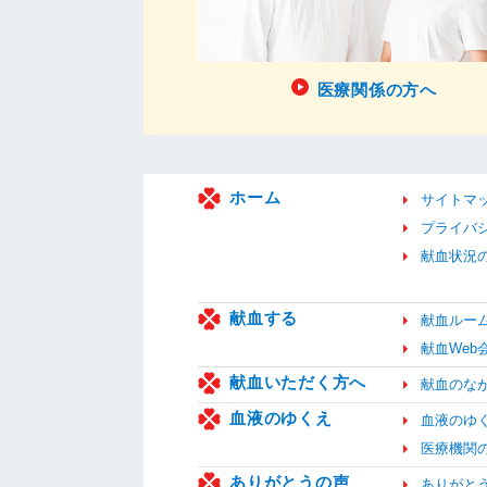
医療関係の方へ
ホーム
サイトマ
プライバ
献血状況
献血する
献血ルー
献血We
献血いただく方へ
献血のな
血液のゆくえ
血液のゆ
医療機関
ありがとうの声
ありがと