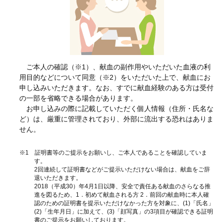
ご本人の確認（※1）、献血の副作用やいただいた血液の利
用目的などについて同意（※2）をいただいた上で、献血にお
申し込みいただきます。なお、すでに献血経験のある方は受付
の一部を省略できる場合があります。
お申し込みの際に記載していただく個人情報（住所・氏名な
ど）は、厳重に管理されており、外部に流出する恐れはありま
せん。
※1 証明書等のご提示をお願いし、ご本人であることを確認していま
す。
2回連続して証明書などがご提示いただけない場合は、献血をご辞
退いただきます。
2018（平成30）年4月1日以降、安全で責任ある献血のさらなる推
進を図るため、1．初めて献血される方 2．前回の献血時に本人確
認のための証明書を提示いただけなかった方を対象に、(1)「氏名」
(2)「生年月日」に加えて、(3)「顔写真」の3項目が確認できる証明
書のご提示をお願いしております。