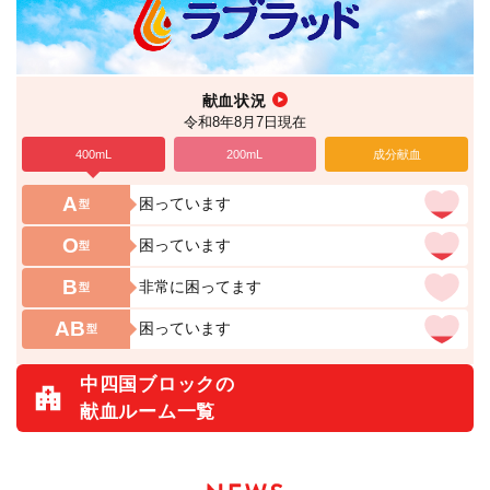
献血状況
令和8年8月7日現在
400mL
200mL
成分献血
A
困っています
型
O
困っています
型
B
非常に困ってます
型
AB
困っています
型
中四国ブロックの
献血ルーム一覧