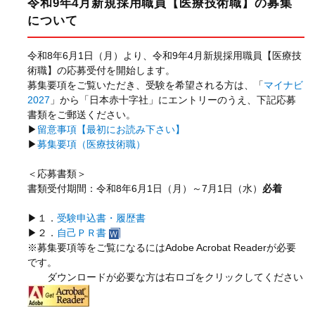
令和9年4月新規採用職員【医療技術職】の募集
について
令和
8
年
6
月
1
日（月）より、令和
9
年
4
月新規採用職員【医療技
術職】の応募受付を開始します。
募集要項をご覧いただき、受験を希望される方は、「
マイナビ
2027
」から「日本赤十字社」にエントリーのうえ、下記応募
書類をご郵送ください。
▶
留意事項【最初にお読み下さい】
▶
募集要項（医療技術職）
＜応募書類＞
書類受付期間：令和
8
年
6
月
1
日（月）～
7
月
1
日（水）
必着
▶１．
受験申込書・履歴書
▶２．
自己ＰＲ書
※募集要項等をご覧になるには
Adobe Acrobat Reader
が必要
です。
ダウンロードが必要な方は右ロゴをクリックしてください