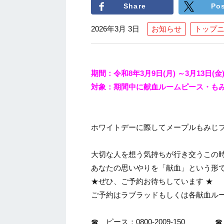
Share
Po
2026年3月 3日
お知らせ
トップ
期間：令和8年3月9日(月) ～3月13日
対象：期間中に献血ルームピース・も
少しずつ春のあたたか
ホワイトデーに際してメープルもみじ
大切な人を想う気持ちが行き交うこの
あなたの思いやりを「献血」という形
★ぜひ、ご予約お待ちしています ★
ご予約はラブラッドもしくは各献血ル
☎ ピース：0800-2009-150 ☎ も