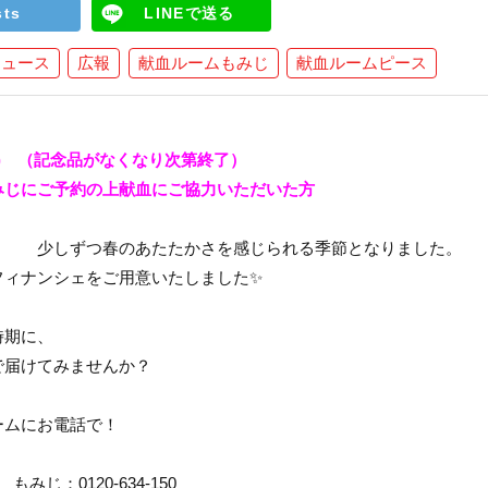
sts
LINEで送る
ニュース
広報
献血ルームもみじ
献血ルームピース
(金) （記念品がなくなり次第終了）
みじにご予約の上献血にご協力いただいた方
さを感じられる季節となりました。
フィナンシェをご用意いたしました✨
時期に、
で届けてみませんか？
ームにお電話で！
みじ：0120-634-150