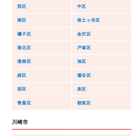
西区
中区
南区
保土ヶ谷区
磯子区
金沢区
港北区
戸塚区
港南区
旭区
緑区
瀬谷区
栄区
泉区
青葉区
都筑区
川崎市