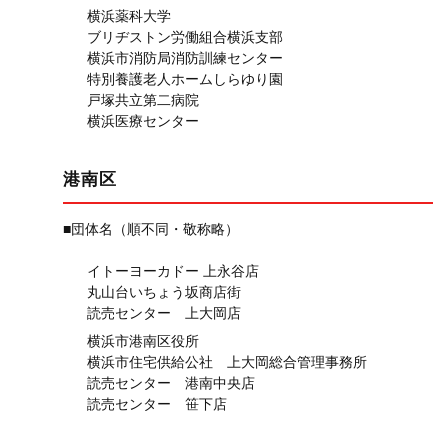
横浜薬科大学
ブリヂストン労働組合横浜支部
横浜市消防局消防訓練センター
特別養護老人ホームしらゆり園
戸塚共立第二病院
横浜医療センター
港南区
■団体名（順不同・敬称略）
イトーヨーカドー 上永谷店
丸山台いちょう坂商店街
読売センター 上大岡店
横浜市港南区役所
横浜市住宅供給公社 上大岡総合管理事務所
読売センター 港南中央店
読売センター 笹下店