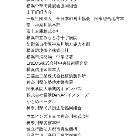
横浜中華街発展会協同組合
山下町町内会
一般社団法人 全日本司厨士協会 関東総合地方本
部 神奈川県本部
富士倉庫株式会社
横浜市立みなと赤十字病院
防衛省自衛隊神奈川地方協力本部
横浜環境保全株式会社
横浜市消防局 中消防署
ENEOS株式会社中央技術研究所
横浜信用金庫本店
三菱重工業株式会社横浜製作所
神奈川県伊勢佐木警察署
関東学院大学関内キャンパス
株式会社横浜DeNAベイスターズ
かもめベーグル
神奈川県民共済生活協同組合
ウエインズトヨタ神奈川株式会社
神奈川県警察本部
独立行政法人都市再生機構
日産労連 髙田工業労働組合