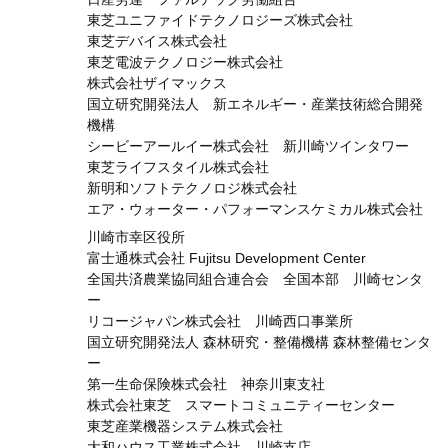
東芝ユニファイドテクノロジーズ株式会社
東芝デバイス株式会社
東芝電波テクノロジー株式会社
株式会社ザイマックス
国立研究開発法人 新エネルギー・産業技術総合開発
機構
シービーアールイー株式会社 新川崎ツインタワー
東芝ライフスタイル株式会社
新明和ソフトテクノロジ株式会社
エア・ウォーター・パフォーマンスケミカル株式会社
川崎市幸区役所
富士通株式会社 Fujitsu Development Center
全国共済農業協同組合連合会 全国本部 川崎センタ
ー
リコージャパン株式会社 川崎西口事業所
国立研究開発法人 森林研究・整備機構 森林整備センタ
ー
第一生命保険株式会社 神奈川東支社
株式会社東芝 スマートコミュニティーセンター
東芝産業機器システム株式会社
大和ハウス工業株式会社 川崎支店