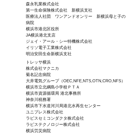
森永乳業株式会社
第一生命保険株式会社 新横浜支社
医療法人社団 ワンアンドオンリー 新横浜母と子の
病院
横浜市港北区役所
JA横浜港北支店
ジェイ・アール・シー特機株式会社
イリソ電子工業株式会社
明治安田生命新横浜支社
トレッサ横浜
株式会社マクニカ
菊名記念病院
大井電気グループ（OEC,NFE,NTS,OTN,CRO,NFS）
横浜市立北綱島小学校ＰＴＡ
横浜市資源循環局 港北事務所
神奈川税務署
横浜市下水道河川局港北水再生センター
ユニプレス株式会社
ラピスセミコンダクタ株式会社
ラピステクノロジー株式会社
横浜労災病院