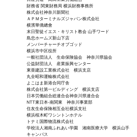
財務省 関東財務局 横浜財務事務所
株式会社神奈川新聞社
ＡＰＭターミナルズジャパン株式会社
横濱華僑總會
末日聖徒イエス・キリスト教会 山手ワード
島忠ホームズ新山下店
メンバーチャーチオブゴッド
横浜市中区役所
一般社団法人 生命保険協会 神奈川県協会
公益財団法人 産業振興センター
東亜建設工業株式会社 横浜支店
丸全昭和運輸株式会社
よこはま新港合同庁舎
株式会社第一ビルディング 横浜支店
日本労働組合総連合会神奈川県連合会
NTT東日本-南関東 神奈川事業部
住友生命保険相互会社横浜支社
横浜桜木町ワシントンホテル
トナミ国際物流株式会社
学校法人湘南ふれあい学園 湘南医療大学 横浜山手
キャンパス