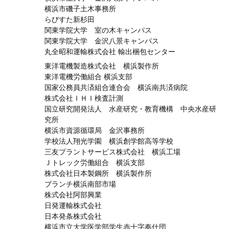
横浜市磯子土木事務所
らびすた新杉田
関東学院大学 室の木キャンパス
関東学院大学 金沢八景キャンパス
丸全昭和運輸株式会社 輸出梱包センター
東洋電機製造株式会社 横浜製作所
東洋電機労働組合 横浜支部
国家公務員共済組合連合会 横浜南共済病院
株式会社ＩＨＩ検査計測
国立研究開発法人 水産研究・教育機構 中央水産研
究所
横浜市資源循環局 金沢事務所
学校法人翔光学園 横浜創学館高等学校
三友プラントサービス株式会社 横浜工場
Ｊトレック労働組合 横浜支部
株式会社日本製鋼所 横浜製作所
ブランチ横浜南部市場
株式会社阿部興業
日発運輸株式会社
日本発条株式会社
横浜市立大学医学部学生赤十字奉仕団