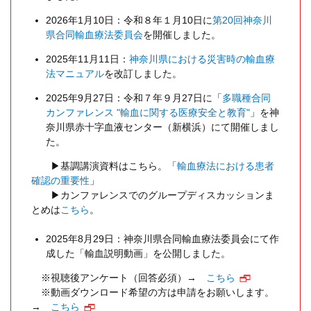
2026年1月10日：令和８年１月10日に
第20回神奈川
県合同輸血療法委員会
を開催しました。
2025年11月11日：
神奈川県における災害時の輸血療
法マニュアル
を改訂しました。
2025年9月27日：令和７年９月27日に「
多職種合同
カンファレンス "輸血に関する医療安全と教育"
」を神
奈川県赤十字血液センター（新横浜）にて開催しまし
た。
▶基調講演資料はこちら。「
輸血療法における患者
確認の重要性
」
▶カンファレンスでのグループディスカッションま
とめは
こちら
。
⠀
2025年8月29日：神奈川県合同輸血療法委員会にて作
成した「輸血説明動画」を公開しました。
※視聴後アンケート（回答必須）→
こちら
※動画ダウンロード希望の方は申請をお願いします。
→
こちら