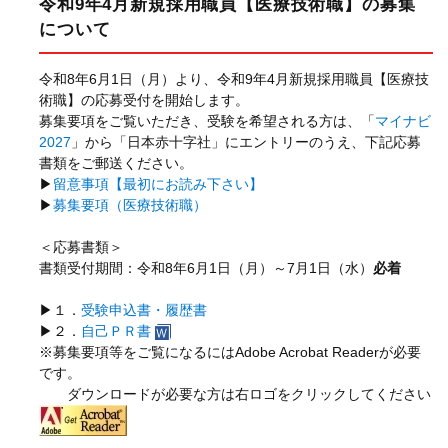
令和9年4月新規採用職員【医療技術職】の募集
について
令和
8
年
6
月
1
日（月）より、令和
9
年
4
月新規採用職員【医療技
術職】の応募受付を開始します。
募集要項をご覧いただき、受験を希望される方は、「
マイナビ
2027
」から「日本赤十字社」にエントリーのうえ、下記応募
書類をご郵送ください。
▶
留意事項【最初にお読み下さい】
▶
募集要項（医療技術職）
＜応募書類＞
書類受付期間：令和
8
年
6
月
1
日（月）～
7
月
1
日（水）
必着
▶１．
受験申込書・履歴書
▶２．
自己ＰＲ書
※募集要項等をご覧になるには
Adobe Acrobat Reader
が必要
です。
ダウンロードが必要な方は右ロゴをクリックしてください