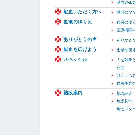
献血We
献血いただく方へ
献血のな
血液のゆくえ
血液のゆ
医療機関
ありがとうの声
ありがと
献血を広げよう
企業や団
スペシャル
人を対象
公開
けんけつ
血液事業
施設案内
施設紹介
施設見学
崎センタ