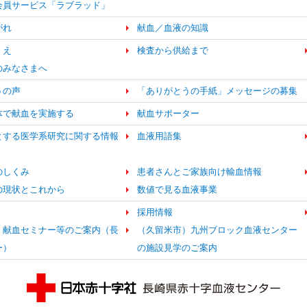
b会員サービス「ラブラッド」
がれ
献血／血液の知識
くえ
検査から供給まで
のみなさまへ
うの声
「ありがとうの手紙」メッセージの募集
体で献血を実施する
献血サポーター
とする医学系研究に関する情報
血液用語集
のしくみ
患者さんとご家族向け輸血情報
の現状とこれから
数値で見る血液事業
採用情報
・献血セミナー等のご案内（長
（久留米市）九州ブロック血液センター
ー）
の施設見学のご案内