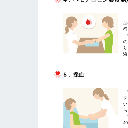
型
行
の
り
液
5．採血
ク
い
ら
4