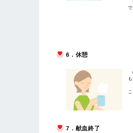
で
6．休憩
も
こ
7．献血終了