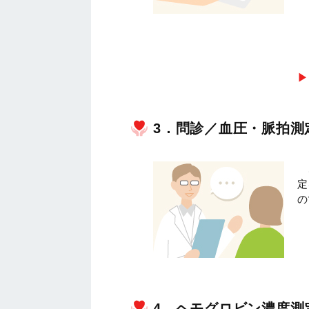
3．問診／血圧・脈拍測
定
の
4．ヘモグロビン濃度測