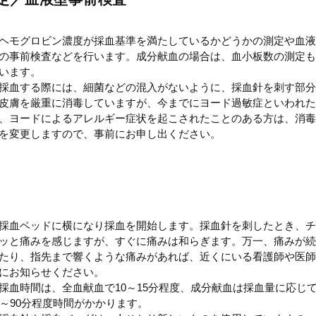
ヘモグロビン濃度が採血基準を満たしているかどうかの測定や血液
の事前検査などを行います。成分献血の場合は、血小板数の測定も
います。
採血する際には、細菌などの混入がないように、採血針を刺す部分
皮膚を厳重に消毒していますが、今までにヨード過敏症といわれた
、ヨードによるアレルギー症状を起こされたことのある方は、消毒
を変更しますので、事前にお申し出ください。
採血ベッドに横になり採血を開始します。採血針を刺したとき、チ
ッと痛みを感じますが、すぐに痛みは和らぎます。万一、痛みが続
たり、指先まで響くような痛みがあれば、近くにいる看護師や医師
にお知らせください。
採血時間は、全血献血で10～15分程度、成分献血は採血量に応じ
0～90分程度時間がかかります。