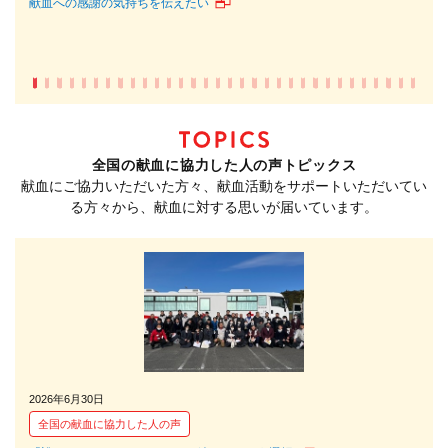
献血への感謝の気持ちを伝えたい
命を
全国の献血に協力した人の声トピックス
献血にご協力いただいた方々、献血活動をサポートいただいてい
る方々から、献血に対する思いが届いています。
2026年6月30日
202
全国の献血に協力した人の声
全