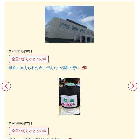
2026年6月30日
202
全国のありがとうの声
全
献血に支えられた命、伝えたい感謝の想い
献血
2026年4月22日
202
全国のありがとうの声
全