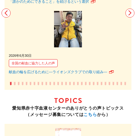
「誰かのためにできること」を続けるという選択
でき
2026年6月30日
202
全国の献血に協力した人の声
全
献血の輪を広げるために―ライオンズクラブでの取り組み―
献血
愛知県赤十字血液センターのありがとうの声トピックス
（メッセージ募集については
こちら
から）