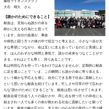
藤枝ライオンズクラブ
大石 晴久 さん
【誰かのためにできること】
献血は、見知らぬ誰かの命を
静かに支える行為だと思って
います。自分の血液が、事故
や病気と闘う方々の体の中で役立つと考えると、小さな一歩が大
きな希望につながり、命は互いに支え合っているのだと実感しま
す。ほんのわずかな時間と勇気で、誰かの未来をつなぐことがで
きる...それはとても尊く、誇りあることです。
私は特別な力を持っているわけではありませんが、定期的に献血
に足を運ぶことで「いま、この瞬間にも誰かの命に寄り添える」
という確かな手応えを感じ、自分にできる形で社会に貢献したい
という思いから献血を続けています。忙しさや日常の中で忘れが
ちな"誰かのためにできること"を、献血は思い出させてくれます。
献血会場で出会う人々の温かさや、同じ志を持つ方々の存在にも
励まされ一人でも多くの命が救われる社会に貢献したいと願って
います。献血の輪が広がり、支え合いの心が次の世代へと受け継