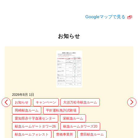
Googleマップで見る
お知らせ
2026年8月 1日
20
お知らせ
キャンペーン
大須万松寺献血ルーム
岡崎献血ルーム
平針運転免許試験場
愛知県赤十字血液センター
栄献血ルーム
献血ルームゲートタワー26
献血ルームタワーズ20
献血ルームフォレスト
豊橋事業所
豊田献血ルーム