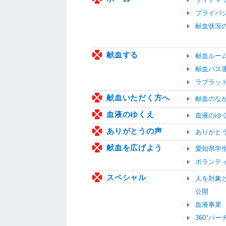
プライバ
献血状況
献血する
献血ルー
献血バス
ラブラッ
献血いただく方へ
献血のな
血液のゆくえ
血液のゆ
ありがとうの声
ありがと
献血を広げよう
愛知県学生献
ボランテ
スペシャル
人を対象
公開
血液事業
360°バ