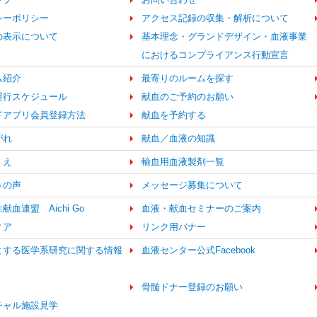
シーポリシー
アクセス記録の収集・解析について
の表示について
基本理念・グランドデザイン・血液事業
におけるコンプライアンス行動宣言
ム紹介
最寄りのルームを探す
運行スケジュール
献血のご予約のお願い
ドアプリ会員登録方法
献血を予約する
がれ
献血／血液の知識
くえ
輸血用血液製剤一覧
うの声
メッセージ募集について
血連盟 Aichi Go
血液・献血セミナーのご案内
ィア
リンク用バナー
とする医学系研究に関する情報
血液センター公式Facebook
骨髄ドナー登録のお願い
ーチャル施設見学