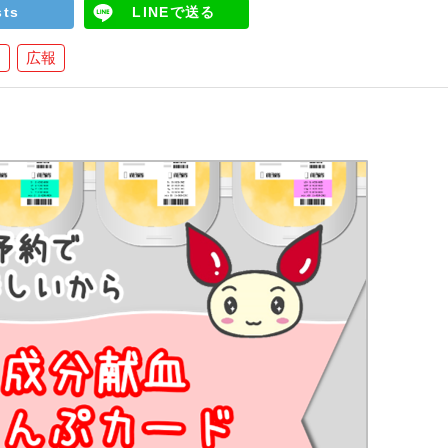
sts
LINEで送る
ト
広報