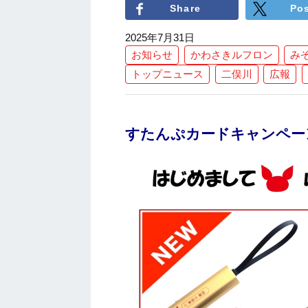
Share
Po
2025年7月31日
お知らせ
かわさきルフロン
み
トップニュース
二俣川
広報
すたんぷカードキャンペー