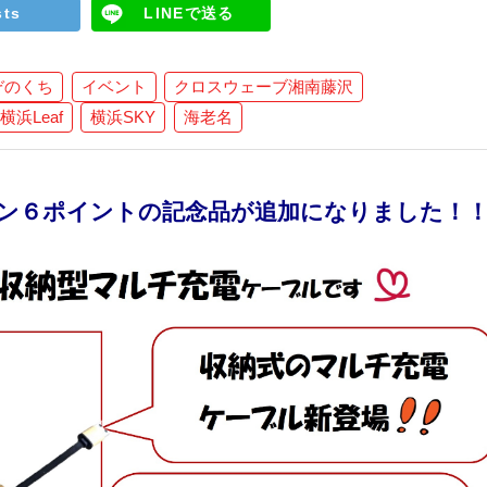
sts
LINEで送る
ぞのくち
イベント
クロスウェーブ湘南藤沢
横浜Leaf
横浜SKY
海老名
ン６ポイントの記念品が追加になりました！